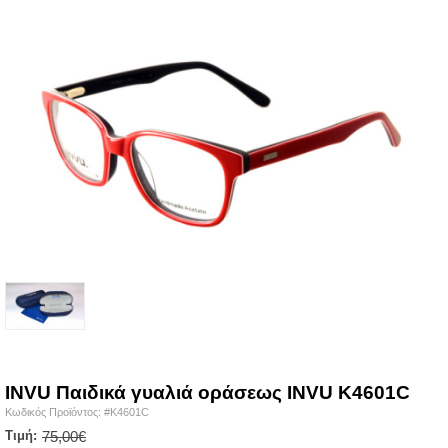
INVU
Παιδικά γυαλιά οράσεως INVU K4601C
Κωδικός Προϊόντος: #K4601C
Τιμή:
75,00€