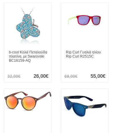
b-cool
Κολιέ Πεταλούδα
Rip Curl
Γυαλιά ηλίου
πλατίνα, με Swarovski
Rip Curl R2515C
BC16159-AQ
26,00€
55,00€
32,00€
69,00€